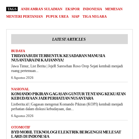
TAGS
ANDI AMRAN SULAIMAN
EKSPOR
INDONESIA
MEMESAN
MENTERI PERTANIAN
PUPUK UREA
SIAP
TIGA NEGARA
LATEST ARTICLES
BUDAYA
TRIDAYA BUDI TERBENTUK KESADARAN MANUSIA
NUSANTARA INI KAJIANNYA!
Jawa Timur, List Berita | JejeR Saresehan Roso Orep Sejati kembali menjadi
ruang pertemuan...
6 Agustus 2026
NASIONAL
KOMANDO PIKIRAN GAGASAN GUNTUR TENTANG KEKUATAN
KEBUDAYAAN JADI PERHATIAN NUSANTARA
Listberita.id | Gagasan mengenai Komando Pikiran (KOPI) kembali menjadi
perhatian dalam diskusi kebudayaan, dan...
6 Agustus 2026
OTOMOTIF
BYD MOBIL TEKNOLOGI ELEKTRIK BERGENGSI MELESAT
LARIS DI INDONESIA