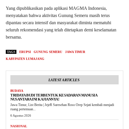
Yang dipublikasikan pada aplikasi MAGMA Indonesia,
menyatakan bahwa aktivitas Gunung Semeru masih terus
dipantau secara intensif dan masyarakat diminta mematuhi
seluruh rekomendasi yang telah ditetapkan demi keselamatan
bersama.
TAGS
ERUPSI
GUNUNG SEMERU
JAWA TIMUR
KABYPATEN LUMAJANG
LATEST ARTICLES
BUDAYA
TRIDAYA BUDI TERBENTUK KESADARAN MANUSIA
NUSANTARA INI KAJIANNYA!
Jawa Timur, List Berita | JejeR Saresehan Roso Orep Sejati kembali menjadi
ruang pertemuan...
6 Agustus 2026
NASIONAL