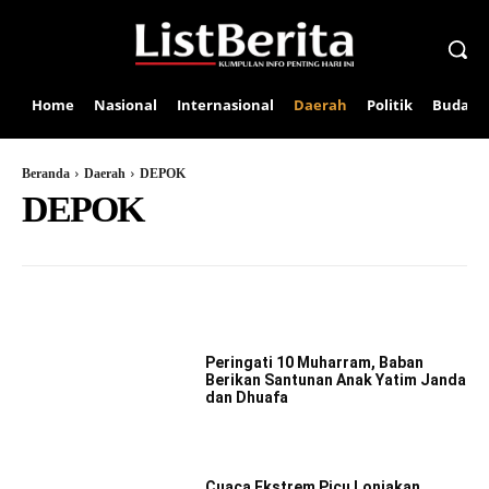
Home
Nasional
Internasional
Daerah
Politik
Budaya
Beranda
Daerah
DEPOK
DEPOK
BEKASI
BOGOR
SUMATERA BARAT
SUMATERA UTARA
Peringati 10 Muharram, Baban
Berikan Santunan Anak Yatim Janda
dan Dhuafa
Cuaca Ekstrem Picu Lonjakan