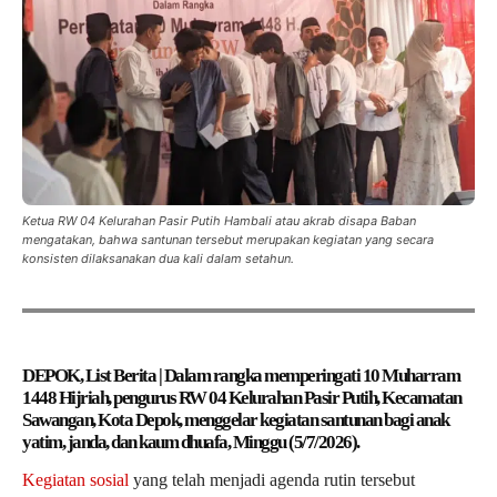
Ketua RW 04 Kelurahan Pasir Putih Hambali atau akrab disapa Baban
mengatakan, bahwa santunan tersebut merupakan kegiatan yang secara
konsisten dilaksanakan dua kali dalam setahun.
DEPOK, List Berita | Dalam rangka memperingati 10 Muharram
1448 Hijriah, pengurus RW 04 Kelurahan Pasir Putih, Kecamatan
Sawangan, Kota Depok, menggelar kegiatan santunan bagi anak
yatim, janda, dan kaum dhuafa, Minggu (5/7/2026).
Kegiatan sosial
yang telah menjadi agenda rutin tersebut