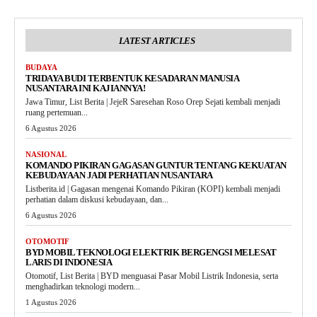
LATEST ARTICLES
BUDAYA
TRIDAYA BUDI TERBENTUK KESADARAN MANUSIA
NUSANTARA INI KAJIANNYA!
Jawa Timur, List Berita | JejeR Saresehan Roso Orep Sejati kembali menjadi
ruang pertemuan...
6 Agustus 2026
NASIONAL
KOMANDO PIKIRAN GAGASAN GUNTUR TENTANG KEKUATAN
KEBUDAYAAN JADI PERHATIAN NUSANTARA
Listberita.id | Gagasan mengenai Komando Pikiran (KOPI) kembali menjadi
perhatian dalam diskusi kebudayaan, dan...
6 Agustus 2026
OTOMOTIF
BYD MOBIL TEKNOLOGI ELEKTRIK BERGENGSI MELESAT
LARIS DI INDONESIA
Otomotif, List Berita | BYD menguasai Pasar Mobil Listrik Indonesia, serta
menghadirkan teknologi modern...
1 Agustus 2026