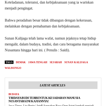
Keteladanan, toleransi, dan kebijaksanaan yang ia wariskan
menjadi pengingat.
Bahwa peradaban besar tidak dibangun dengan kekerasan,
melainkan dengan pemahaman dan kebijaksanaan.
Sunan Kalijaga telah lama wafat, namun jejaknya tetap hidup
mengalir, dalam budaya, tradisi, dan cara beragama masyarakat
Nusantara hingga hari ini. ( Penulis : Saidi).
TAGS
DEMAK
JAWA TENGAH
SEJARAH
SUNAN KALIJAGA
WALISONGO
LATEST ARTICLES
BUDAYA
TRIDAYA BUDI TERBENTUK KESADARAN MANUSIA
NUSANTARA INI KAJIANNYA!
Jawa Timur, List Berita | JejeR Saresehan Roso Orep Sejati kembali menjadi