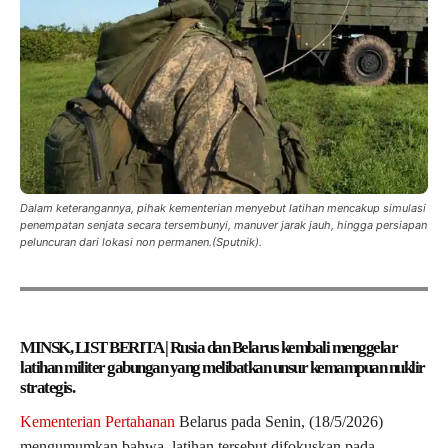
Dalam keterangannya, pihak kementerian menyebut latihan mencakup simulasi
penempatan senjata secara tersembunyi, manuver jarak jauh, hingga persiapan
peluncuran dari lokasi non permanen.(Sputnik).
MINSK, LIST BERITA | Rusia dan Belarus kembali menggelar
latihan militer gabungan yang melibatkan unsur kemampuan nuklir
strategis.
Kementerian Pertahanan
Belarus pada Senin, (18/5/2026)
mengumumkan bahwa, latihan tersebut difokuskan pada