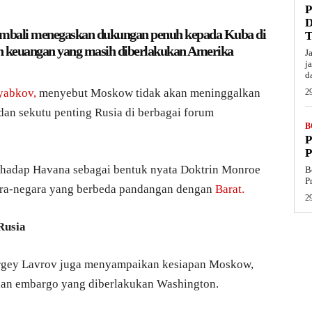
 kembali menegaskan dukungan penuh kepada Kuba di
an keuangan yang masih diberlakukan Amerika
J
j
d
yabkov,
menyebut Moskow tidak akan meninggalkan
29
dan sekutu penting Rusia di berbagai forum
B
P
erhadap Havana sebagai bentuk nyata Doktrin Monroe
B
P
gara-negara yang berbeda pandangan dengan
Barat.
29
Rusia
ergey Lavrov juga menyampaikan kesiapan Moskow,
an embargo yang diberlakukan Washington.