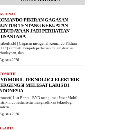
ASIONAL
KOMANDO PIKIRAN GAGASAN
GUNTUR TENTANG KEKUATAN
EBUDAYAAN JADI PERHATIAN
NUSANTARA
istberita.id | Gagasan mengenai Komando Pikiran
KOPI) kembali menjadi perhatian dalam diskusi
ebudayaan, dan...
 Agustus 2026
TOMOTIF
BYD MOBIL TEKNOLOGI ELEKTRIK
ERGENGSI MELESAT LARIS DI
INDONESIA
tomotif, List Berita | BYD menguasai Pasar Mobil
istrik Indonesia, serta menghadirkan teknologi
odern...
 Agustus 2026
AKARTA