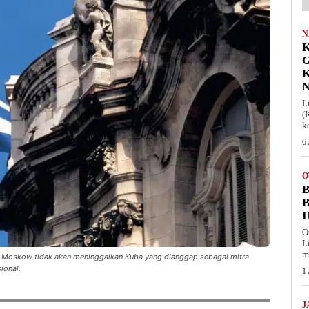
N
K
L
(
k
6
O
B
O
L
m
ut Moskow tidak akan meninggalkan Kuba yang dianggap sebagai mitra
ional.
1
J