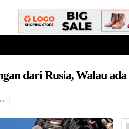
ONAL
DAERAH
POLITIK
BUDAYA
OPINI
an dari Rusia, Walau ada
NO