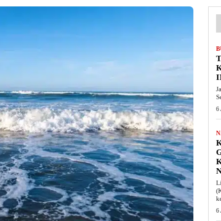
B
T
I
J
S
6
N
K
L
(
k
6