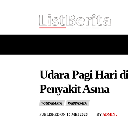
HOME
NASIONAL
INTERNASI
Udara Pagi Hari d
Penyakit Asma
YOGYAKARTA
PARIWISATA
PUBLISHED ON
15 MEI 2026
BY
ADMIN .