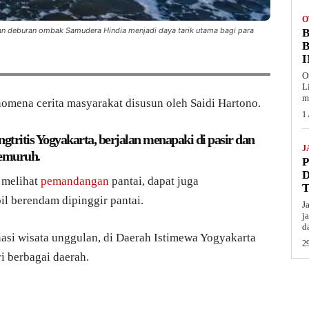
O
an deburan ombak Samudera Hindia menjadi daya tarik utama bagi para
B
O
L
m
enomena cerita masyarakat disusun oleh Saidi Hartono.
1
angtritis Yogyakarta, berjalan menapaki di pasir dan
J
emuruh.
 melihat
pemandangan
pantai, dapat juga
l berendam dipinggir pantai.
J
j
d
nasi wisata unggulan, di Daerah Istimewa Yogyakarta
29
i berbagai daerah.