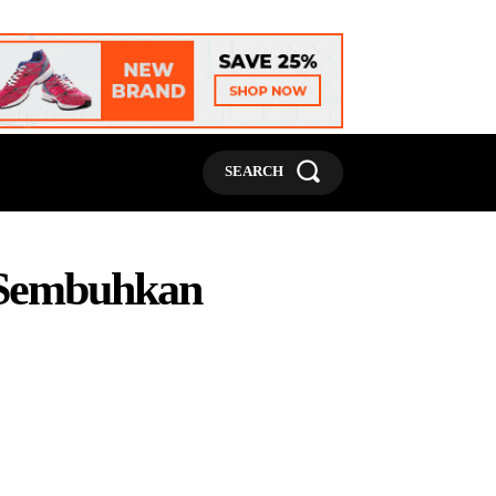
MORE
SEARCH
t Sembuhkan