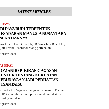
LATEST ARTICLES
UDAYA
RIDAYA BUDI TERBENTUK
KESADARAN MANUSIA NUSANTARA
NI KAJIANNYA!
awa Timur, List Berita | JejeR Saresehan Roso Orep
ejati kembali menjadi ruang pertemuan...
 Agustus 2026
ASIONAL
KOMANDO PIKIRAN GAGASAN
GUNTUR TENTANG KEKUATAN
EBUDAYAAN JADI PERHATIAN
NUSANTARA
istberita.id | Gagasan mengenai Komando Pikiran
KOPI) kembali menjadi perhatian dalam diskusi
ebudayaan, dan...
 Agustus 2026