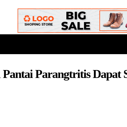
ONAL
DAERAH
POLITIK
BUDAYA
OPINI
i Pantai Parangtritis Dapa