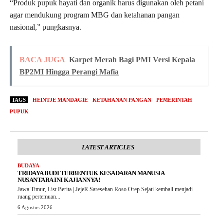
“Produk pupuk hayati dan organik harus digunakan oleh petani
agar mendukung program MBG dan ketahanan pangan
nasional,” pungkasnya.
BACA JUGA
Karpet Merah Bagi PMI Versi Kepala
BP2MI Hingga Perangi Mafia
TAGS
HEINTJE MANDAGIE
KETAHANAN PANGAN
PEMERINTAH
PUPUK
LATEST ARTICLES
BUDAYA
TRIDAYA BUDI TERBENTUK KESADARAN MANUSIA
NUSANTARA INI KAJIANNYA!
Jawa Timur, List Berita | JejeR Saresehan Roso Orep Sejati kembali menjadi
ruang pertemuan...
6 Agustus 2026