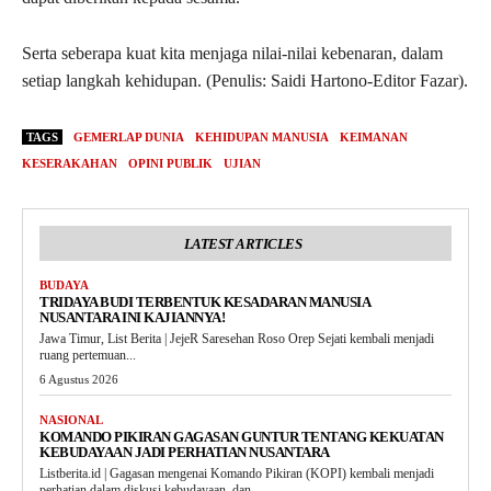
Serta seberapa kuat kita menjaga nilai-nilai kebenaran, dalam
setiap langkah kehidupan. (Penulis: Saidi Hartono-Editor Fazar).
TAGS
GEMERLAP DUNIA
KEHIDUPAN MANUSIA
KEIMANAN
KESERAKAHAN
OPINI PUBLIK
UJIAN
LATEST ARTICLES
BUDAYA
TRIDAYA BUDI TERBENTUK KESADARAN MANUSIA
NUSANTARA INI KAJIANNYA!
Jawa Timur, List Berita | JejeR Saresehan Roso Orep Sejati kembali menjadi
ruang pertemuan...
6 Agustus 2026
NASIONAL
KOMANDO PIKIRAN GAGASAN GUNTUR TENTANG KEKUATAN
KEBUDAYAAN JADI PERHATIAN NUSANTARA
Listberita.id | Gagasan mengenai Komando Pikiran (KOPI) kembali menjadi
perhatian dalam diskusi kebudayaan, dan...