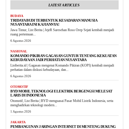
LATEST ARTICLES
BUDAYA
TRIDAYA BUDI TERBENTUK KESADARAN MANUSIA
NUSANTARA INI KAJIANNYA!
Jawa Timur, List Berita | JejeR Saresehan Roso Orep Sejati kembali menjadi
ruang pertemuan...
6 Agustus 2026
NASIONAL
KOMANDO PIKIRAN GAGASAN GUNTUR TENTANG KEKUATAN
KEBUDAYAAN JADI PERHATIAN NUSANTARA
Listberita.id | Gagasan mengenai Komando Pikiran (KOPI) kembali menjadi
perhatian dalam diskusi kebudayaan, dan...
6 Agustus 2026
OTOMOTIF
BYD MOBIL TEKNOLOGI ELEKTRIK BERGENGSI MELESAT
LARIS DI INDONESIA
Otomotif, List Berita | BYD menguasai Pasar Mobil Listrik Indonesia, serta
menghadirkan teknologi modern...
1 Agustus 2026
JAKARTA
PEMBANGUNAN JARINGAN INTERNET DI MENTENG DUKUNG