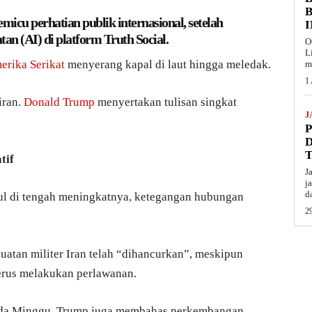
B
micu perhatian publik internasional, setelah
n (AI) di platform Truth Social.
O
L
erika Serikat
menyerang kapal di laut hingga meledak.
m
1
iran.
Donald Trump
menyertakan tulisan singkat
J
tif
J
j
d
ul di tengah meningkatnya, ketegangan hubungan
29
atan militer Iran telah “dihancurkan”, meskipun
erus melakukan perlawanan.
pada Minggu, Trump juga membahas perkembangan