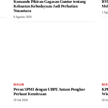
Komando Pikiran Gagasan Guntur tentang
BYD
Kekuatan Kebudayaan Jadi Perhatian
Mel
Nusantara
1 Ag
6 Agustus 2026
BOGOR
BER
Peran SPMI dengan UBPE Antam Pongkor
KPK
Perkuat Kemitraan
Wid
29 Juli 2026
29 Ju