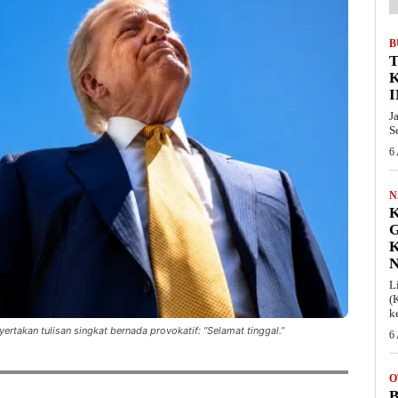
B
T
I
J
S
6
N
K
L
(
k
ertakan tulisan singkat bernada provokatif: “Selamat tinggal.”
6
O