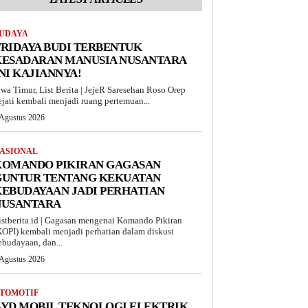
UDAYA
RIDAYA BUDI TERBENTUK
KESADARAN MANUSIA NUSANTARA
NI KAJIANNYA!
awa Timur, List Berita | JejeR Saresehan Roso Orep
ejati kembali menjadi ruang pertemuan...
 Agustus 2026
ASIONAL
KOMANDO PIKIRAN GAGASAN
GUNTUR TENTANG KEKUATAN
EBUDAYAAN JADI PERHATIAN
NUSANTARA
istberita.id | Gagasan mengenai Komando Pikiran
KOPI) kembali menjadi perhatian dalam diskusi
ebudayaan, dan...
 Agustus 2026
TOMOTIF
BYD MOBIL TEKNOLOGI ELEKTRIK