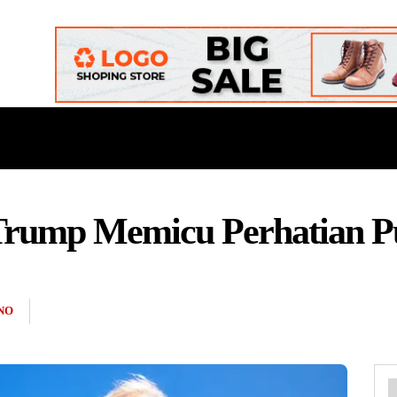
ONAL
DAERAH
POLITIK
BUDAYA
OPINI
rump Memicu Perhatian P
NO