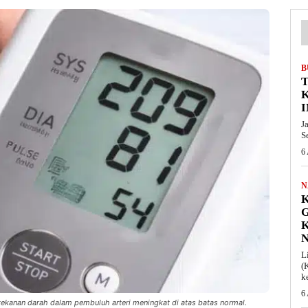
B
T
I
J
S
6
N
K
L
(
k
6
, tekanan darah dalam pembuluh arteri meningkat di atas batas normal.