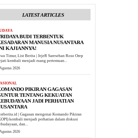
LATEST ARTICLES
UDAYA
RIDAYA BUDI TERBENTUK
KESADARAN MANUSIA NUSANTARA
NI KAJIANNYA!
awa Timur, List Berita | JejeR Saresehan Roso Orep
ejati kembali menjadi ruang pertemuan...
 Agustus 2026
ASIONAL
KOMANDO PIKIRAN GAGASAN
GUNTUR TENTANG KEKUATAN
EBUDAYAAN JADI PERHATIAN
NUSANTARA
istberita.id | Gagasan mengenai Komando Pikiran
KOPI) kembali menjadi perhatian dalam diskusi
ebudayaan, dan...
 Agustus 2026