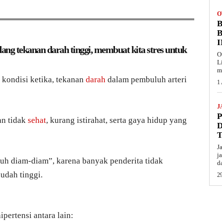
O
B
kadang tekanan darah tinggi, membuat kita stres untuk
O
L
m
h kondisi ketika, tekanan
darah
dalam pembuluh arteri
1
J
an tidak
sehat
, kurang istirahat, serta gaya hidup yang
J
j
nuh diam-diam”, karena banyak penderita tidak
d
udah tinggi.
29
pertensi antara lain: