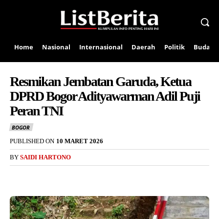
Home
Nasional
Internasional
Daerah
Politik
Budaya
Resmikan Jembatan Garuda, Ketua
DPRD Bogor Adityawarman Adil Puji
Peran TNI
BOGOR
PUBLISHED ON
10 MARET 2026
BY
SAIDI HARTONO