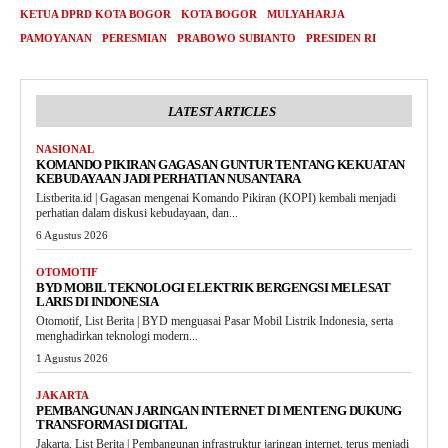
KETUA DPRD KOTA BOGOR
KOTA BOGOR
MULYAHARJA
PAMOYANAN
PERESMIAN
PRABOWO SUBIANTO
PRESIDEN RI
LATEST ARTICLES
NASIONAL
KOMANDO PIKIRAN GAGASAN GUNTUR TENTANG KEKUATAN
KEBUDAYAAN JADI PERHATIAN NUSANTARA
Listberita.id | Gagasan mengenai Komando Pikiran (KOPI) kembali menjadi
perhatian dalam diskusi kebudayaan, dan...
6 Agustus 2026
OTOMOTIF
BYD MOBIL TEKNOLOGI ELEKTRIK BERGENGSI MELESAT
LARIS DI INDONESIA
Otomotif, List Berita | BYD menguasai Pasar Mobil Listrik Indonesia, serta
menghadirkan teknologi modern...
1 Agustus 2026
JAKARTA
PEMBANGUNAN JARINGAN INTERNET DI MENTENG DUKUNG
TRANSFORMASI DIGITAL
Jakarta, List Berita | Pembangunan infrastruktur jaringan internet, terus menjadi