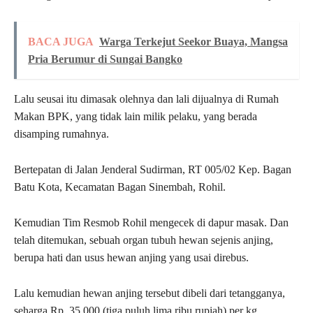
BACA JUGA
Warga Terkejut Seekor Buaya, Mangsa
Pria Berumur di Sungai Bangko
Lalu seusai itu dimasak olehnya dan lali dijualnya di Rumah
Makan BPK, yang tidak lain milik pelaku, yang berada
disamping rumahnya.
Bertepatan di Jalan Jenderal Sudirman, RT 005/02 Kep. Bagan
Batu Kota, Kecamatan Bagan Sinembah, Rohil.
Kemudian Tim Resmob Rohil mengecek di dapur masak. Dan
telah ditemukan, sebuah organ tubuh hewan sejenis anjing,
berupa hati dan usus hewan anjing yang usai direbus.
Lalu kemudian hewan anjing tersebut dibeli dari tetangganya,
seharga Rp. 35.000 (tiga puluh lima ribu rupiah) per kg.