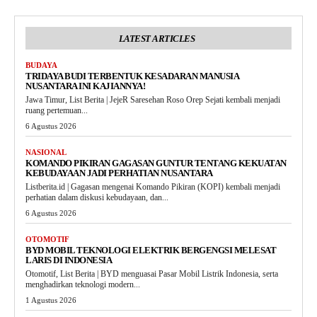
LATEST ARTICLES
BUDAYA
TRIDAYA BUDI TERBENTUK KESADARAN MANUSIA
NUSANTARA INI KAJIANNYA!
Jawa Timur, List Berita | JejeR Saresehan Roso Orep Sejati kembali menjadi
ruang pertemuan...
6 Agustus 2026
NASIONAL
KOMANDO PIKIRAN GAGASAN GUNTUR TENTANG KEKUATAN
KEBUDAYAAN JADI PERHATIAN NUSANTARA
Listberita.id | Gagasan mengenai Komando Pikiran (KOPI) kembali menjadi
perhatian dalam diskusi kebudayaan, dan...
6 Agustus 2026
OTOMOTIF
BYD MOBIL TEKNOLOGI ELEKTRIK BERGENGSI MELESAT
LARIS DI INDONESIA
Otomotif, List Berita | BYD menguasai Pasar Mobil Listrik Indonesia, serta
menghadirkan teknologi modern...
1 Agustus 2026