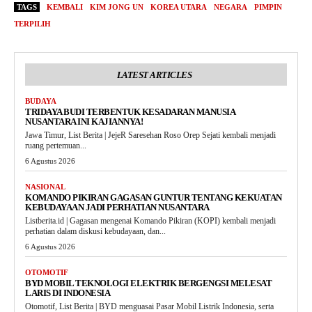
TAGS
KEMBALI
KIM JONG UN
KOREA UTARA
NEGARA
PIMPIN
TERPILIH
LATEST ARTICLES
BUDAYA
TRIDAYA BUDI TERBENTUK KESADARAN MANUSIA
NUSANTARA INI KAJIANNYA!
Jawa Timur, List Berita | JejeR Saresehan Roso Orep Sejati kembali menjadi
ruang pertemuan...
6 Agustus 2026
NASIONAL
KOMANDO PIKIRAN GAGASAN GUNTUR TENTANG KEKUATAN
KEBUDAYAAN JADI PERHATIAN NUSANTARA
Listberita.id | Gagasan mengenai Komando Pikiran (KOPI) kembali menjadi
perhatian dalam diskusi kebudayaan, dan...
6 Agustus 2026
OTOMOTIF
BYD MOBIL TEKNOLOGI ELEKTRIK BERGENGSI MELESAT
LARIS DI INDONESIA
Otomotif, List Berita | BYD menguasai Pasar Mobil Listrik Indonesia, serta