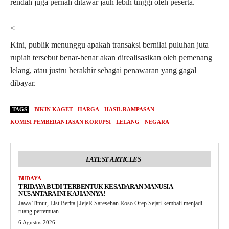
rendah juga pernah ditawar jauh lebih tinggi oleh peserta.
<
Kini, publik menunggu apakah transaksi bernilai puluhan juta
rupiah tersebut benar-benar akan direalisasikan oleh pemenang
lelang, atau justru berakhir sebagai penawaran yang gagal
dibayar.
TAGS
BIKIN KAGET
HARGA
HASIL RAMPASAN
KOMISI PEMBERANTASAN KORUPSI
LELANG
NEGARA
LATEST ARTICLES
BUDAYA
TRIDAYA BUDI TERBENTUK KESADARAN MANUSIA
NUSANTARA INI KAJIANNYA!
Jawa Timur, List Berita | JejeR Saresehan Roso Orep Sejati kembali menjadi
ruang pertemuan...
6 Agustus 2026