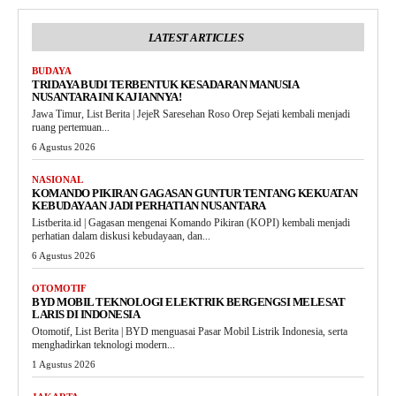
LATEST ARTICLES
BUDAYA
TRIDAYA BUDI TERBENTUK KESADARAN MANUSIA
NUSANTARA INI KAJIANNYA!
Jawa Timur, List Berita | JejeR Saresehan Roso Orep Sejati kembali menjadi
ruang pertemuan...
6 Agustus 2026
NASIONAL
KOMANDO PIKIRAN GAGASAN GUNTUR TENTANG KEKUATAN
KEBUDAYAAN JADI PERHATIAN NUSANTARA
Listberita.id | Gagasan mengenai Komando Pikiran (KOPI) kembali menjadi
perhatian dalam diskusi kebudayaan, dan...
6 Agustus 2026
OTOMOTIF
BYD MOBIL TEKNOLOGI ELEKTRIK BERGENGSI MELESAT
LARIS DI INDONESIA
Otomotif, List Berita | BYD menguasai Pasar Mobil Listrik Indonesia, serta
menghadirkan teknologi modern...
1 Agustus 2026