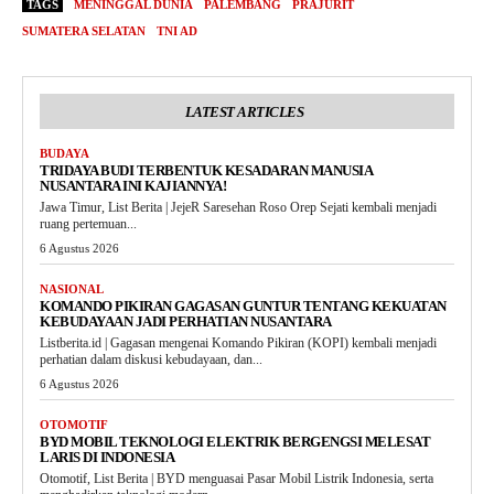
TAGS
MENINGGAL DUNIA
PALEMBANG
PRAJURIT
SUMATERA SELATAN
TNI AD
LATEST ARTICLES
BUDAYA
TRIDAYA BUDI TERBENTUK KESADARAN MANUSIA
NUSANTARA INI KAJIANNYA!
Jawa Timur, List Berita | JejeR Saresehan Roso Orep Sejati kembali menjadi
ruang pertemuan...
6 Agustus 2026
NASIONAL
KOMANDO PIKIRAN GAGASAN GUNTUR TENTANG KEKUATAN
KEBUDAYAAN JADI PERHATIAN NUSANTARA
Listberita.id | Gagasan mengenai Komando Pikiran (KOPI) kembali menjadi
perhatian dalam diskusi kebudayaan, dan...
6 Agustus 2026
OTOMOTIF
BYD MOBIL TEKNOLOGI ELEKTRIK BERGENGSI MELESAT
LARIS DI INDONESIA
Otomotif, List Berita | BYD menguasai Pasar Mobil Listrik Indonesia, serta