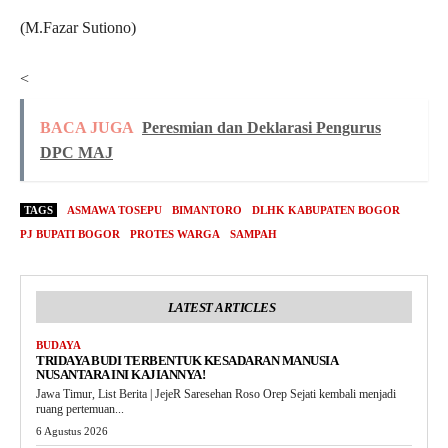
(M.Fazar Sutiono)
<
BACA JUGA
Peresmian dan Deklarasi Pengurus
DPC MAJ
TAGS
ASMAWA TOSEPU
BIMANTORO
DLHK KABUPATEN BOGOR
PJ BUPATI BOGOR
PROTES WARGA
SAMPAH
LATEST ARTICLES
BUDAYA
TRIDAYA BUDI TERBENTUK KESADARAN MANUSIA
NUSANTARA INI KAJIANNYA!
Jawa Timur, List Berita | JejeR Saresehan Roso Orep Sejati kembali menjadi
ruang pertemuan...
6 Agustus 2026