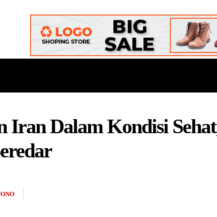
ONAL
DAERAH
POLITIK
BUDAYA
OPINI
n Iran Dalam Kondisi Seha
eredar
TONO