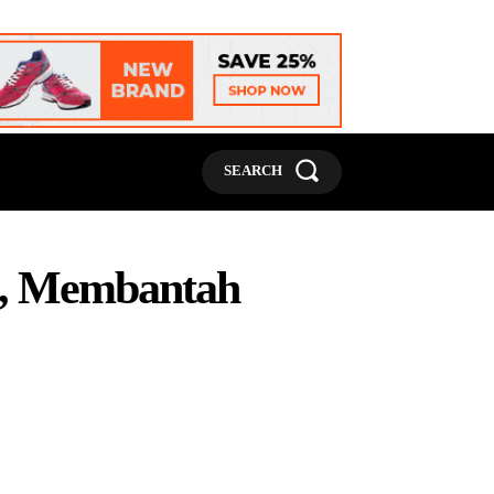
MORE
SEARCH
t, Membantah