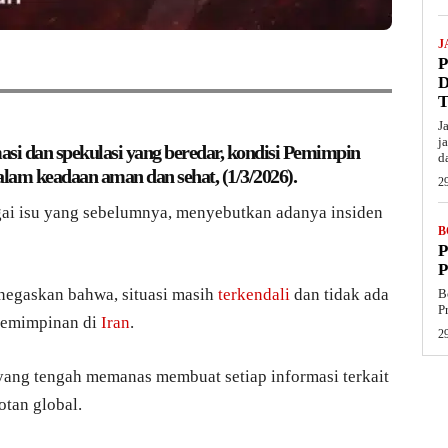
J
J
j
masi dan spekulasi yang beredar, kondisi Pemimpin
d
dalam keadaan aman dan sehat, (1/3/2026).
29
ai isu yang sebelumnya, menyebutkan adanya insiden
B
P
negaskan bahwa, situasi masih
terkendali
dan tidak ada
B
P
epemimpinan di
Iran
.
29
yang tengah memanas membuat setiap informasi terkait
otan global.