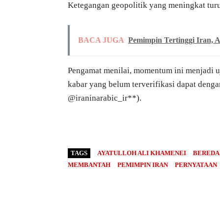
Ketegangan geopolitik yang meningkat turu
BACA JUGA
Pemimpin Tertinggi Iran, 
Pengamat menilai, momentum ini menjadi ujia
kabar yang belum terverifikasi dapat deng
@iraninarabic_ir**).
TAGS
AYATULLOH ALI KHAMENEI
BEREDA
MEMBANTAH
PEMIMPIN IRAN
PERNYATAAN