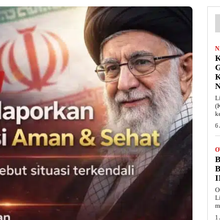
N
K
L
(
k
6
O
B
O
L
m
1