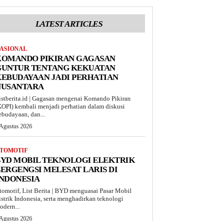
LATEST ARTICLES
ASIONAL
KOMANDO PIKIRAN GAGASAN
GUNTUR TENTANG KEKUATAN
EBUDAYAAN JADI PERHATIAN
NUSANTARA
istberita.id | Gagasan mengenai Komando Pikiran
KOPI) kembali menjadi perhatian dalam diskusi
ebudayaan, dan...
 Agustus 2026
TOMOTIF
BYD MOBIL TEKNOLOGI ELEKTRIK
ERGENGSI MELESAT LARIS DI
INDONESIA
tomotif, List Berita | BYD menguasai Pasar Mobil
istrik Indonesia, serta menghadirkan teknologi
odern...
 Agustus 2026