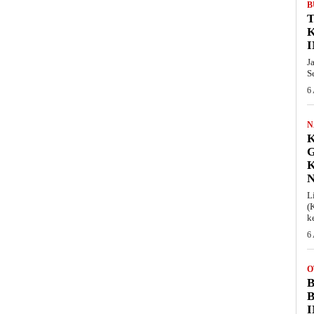
B
T
I
J
S
6
N
K
L
(
k
6
O
B