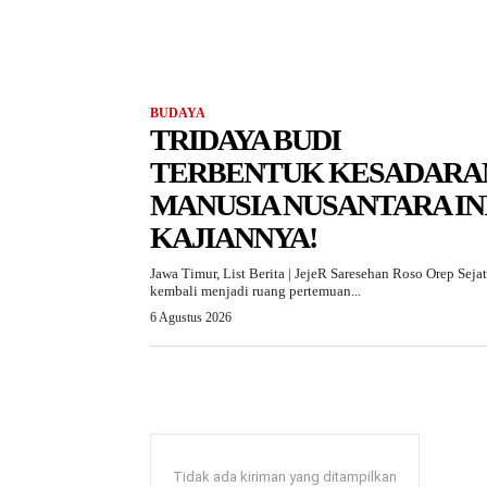
BUDAYA
TRIDAYA BUDI
TERBENTUK KESADARA
MANUSIA NUSANTARA IN
KAJIANNYA!
Jawa Timur, List Berita | JejeR Saresehan Roso Orep Sejat
kembali menjadi ruang pertemuan...
6 Agustus 2026
Tidak ada kiriman yang ditampilkan