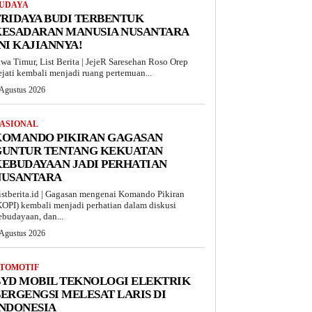
UDAYA
RIDAYA BUDI TERBENTUK
KESADARAN MANUSIA NUSANTARA
NI KAJIANNYA!
awa Timur, List Berita | JejeR Saresehan Roso Orep
ejati kembali menjadi ruang pertemuan...
 Agustus 2026
ASIONAL
KOMANDO PIKIRAN GAGASAN
GUNTUR TENTANG KEKUATAN
EBUDAYAAN JADI PERHATIAN
NUSANTARA
istberita.id | Gagasan mengenai Komando Pikiran
KOPI) kembali menjadi perhatian dalam diskusi
ebudayaan, dan...
 Agustus 2026
TOMOTIF
BYD MOBIL TEKNOLOGI ELEKTRIK
ERGENGSI MELESAT LARIS DI
INDONESIA