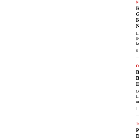
N
K
L
(
k
6
O
B
O
L
m
1
J