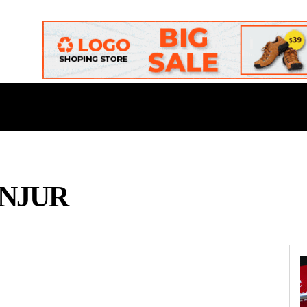
ONAL
DAERAH
POLITIK
BUDAYA
OPINI
ANJUR