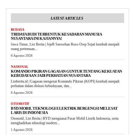
LATEST ARTICLES
BUDAYA
TRIDAYA BUDI TERBENTUK KESADARAN MANUSIA
NUSANTARA INI KAJIANNYA!
Jawa Timur, List Berita | JejeR Saresehan Roso Orep Sejati kembali menjadi
ruang pertemuan...
6 Agustus 2026
NASIONAL
KOMANDO PIKIRAN GAGASAN GUNTUR TENTANG KEKUATAN
KEBUDAYAAN JADI PERHATIAN NUSANTARA
Listberita.id | Gagasan mengenai Komando Pikiran (KOPI) kembali menjadi
perhatian dalam diskusi kebudayaan, dan...
6 Agustus 2026
OTOMOTIF
BYD MOBIL TEKNOLOGI ELEKTRIK BERGENGSI MELESAT
LARIS DI INDONESIA
Otomotif, List Berita | BYD menguasai Pasar Mobil Listrik Indonesia, serta
menghadirkan teknologi modern...
1 Agustus 2026