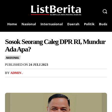
Home
Nasional
Internasional
Daerah
Politik
Budaya
Sosok Seorang Caleg DPR RI, Mundur
Ada Apa?
NASIONAL
PUBLISHED ON
24 JULI 2023
BY
ADMIN .