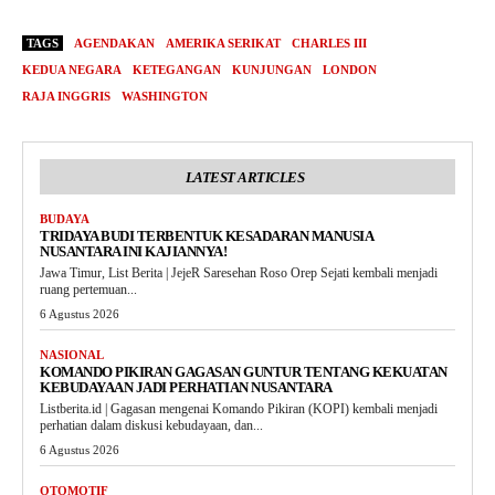
TAGS
AGENDAKAN
AMERIKA SERIKAT
CHARLES III
KEDUA NEGARA
KETEGANGAN
KUNJUNGAN
LONDON
RAJA INGGRIS
WASHINGTON
LATEST ARTICLES
BUDAYA
TRIDAYA BUDI TERBENTUK KESADARAN MANUSIA
NUSANTARA INI KAJIANNYA!
Jawa Timur, List Berita | JejeR Saresehan Roso Orep Sejati kembali menjadi
ruang pertemuan...
6 Agustus 2026
NASIONAL
KOMANDO PIKIRAN GAGASAN GUNTUR TENTANG KEKUATAN
KEBUDAYAAN JADI PERHATIAN NUSANTARA
Listberita.id | Gagasan mengenai Komando Pikiran (KOPI) kembali menjadi
perhatian dalam diskusi kebudayaan, dan...
6 Agustus 2026
OTOMOTIF