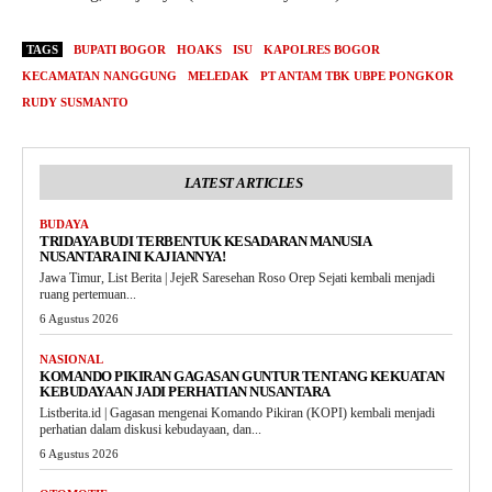
TAGS
BUPATI BOGOR
HOAKS
ISU
KAPOLRES BOGOR
KECAMATAN NANGGUNG
MELEDAK
PT ANTAM TBK UBPE PONGKOR
RUDY SUSMANTO
LATEST ARTICLES
BUDAYA
TRIDAYA BUDI TERBENTUK KESADARAN MANUSIA
NUSANTARA INI KAJIANNYA!
Jawa Timur, List Berita | JejeR Saresehan Roso Orep Sejati kembali menjadi
ruang pertemuan...
6 Agustus 2026
NASIONAL
KOMANDO PIKIRAN GAGASAN GUNTUR TENTANG KEKUATAN
KEBUDAYAAN JADI PERHATIAN NUSANTARA
Listberita.id | Gagasan mengenai Komando Pikiran (KOPI) kembali menjadi
perhatian dalam diskusi kebudayaan, dan...
6 Agustus 2026