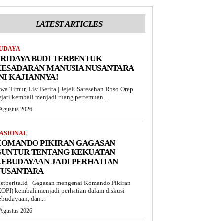
LATEST ARTICLES
UDAYA
RIDAYA BUDI TERBENTUK
KESADARAN MANUSIA NUSANTARA
NI KAJIANNYA!
awa Timur, List Berita | JejeR Saresehan Roso Orep
ejati kembali menjadi ruang pertemuan...
 Agustus 2026
ASIONAL
KOMANDO PIKIRAN GAGASAN
GUNTUR TENTANG KEKUATAN
EBUDAYAAN JADI PERHATIAN
NUSANTARA
istberita.id | Gagasan mengenai Komando Pikiran
KOPI) kembali menjadi perhatian dalam diskusi
ebudayaan, dan...
 Agustus 2026