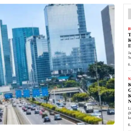
B
T
I
J
S
6
N
K
L
(
k
6