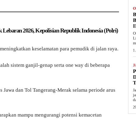
O
B
k Lebaran 2026, Kepolisian Republik Indonesia (Polri)
O
L
m
a meningkatkan keselamatan para pemudik di jalan raya.
1
alah sistem ganjil-genap serta one way di beberapa
J
ans Jawa dan Tol Tangerang-Merak selama periode arus
J
j
d
29
diharapkan mampu mengurangi potensi kemacetan