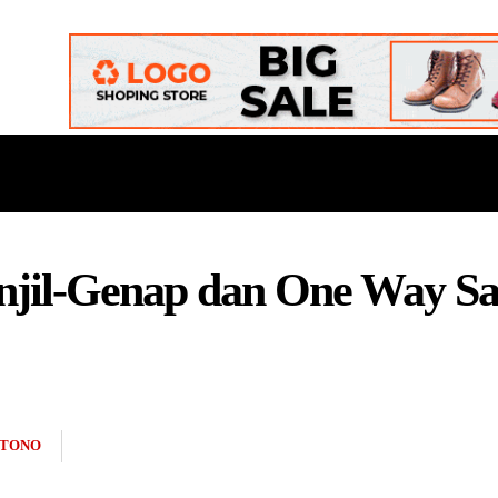
ONAL
DAERAH
POLITIK
BUDAYA
OPINI
anjil-Genap dan One Way S
RTONO