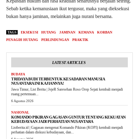
Kepastian hukum dan rasa keadilan seharusnya berjalan seiring.
Sebab ketika kemanusiaan ikut tergusur, maka yang dieksekusi
bukan hanya jaminan, melainkan juga nurani bersama.
TAGS
EKSEKUSI
HUTANG
JAMINAN
KEMANA
KORBAN
PENAGIH HUTANG
PERLINDUNGAN
PRAKTIK
LATEST ARTICLES
BUDAYA
TRIDAYA BUDI TERBENTUK KESADARAN MANUSIA
NUSANTARA INI KAJIANNYA!
Jawa Timur, List Berita | JejeR Saresehan Roso Orep Sejati kembali menjadi
ruang pertemuan...
6 Agustus 2026
NASIONAL
KOMANDO PIKIRAN GAGASAN GUNTUR TENTANG KEKUATAN
KEBUDAYAAN JADI PERHATIAN NUSANTARA
Listberita.id | Gagasan mengenai Komando Pikiran (KOPI) kembali menjadi
perhatian dalam diskusi kebudayaan, dan...
6 Agustus 2026