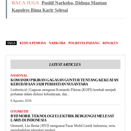
BACA JUGA
Positif Narkoba, Diduga Mantan
Kapolres Bima Karir Selesai
TAGS
KEDUA PEMUDA
NARKOBA
POLRESTA PADANG
RINGKUS
LATEST ARTICLES
NASIONAL
KOMANDO PIKIRAN GAGASAN GUNTUR TENTANG KEKUATAN
KEBUDAYAAN JADI PERHATIAN NUSANTARA
Listberita.id | Gagasan mengenai Komando Pikiran (KOPI) kembali menjadi
perhatian dalam diskusi kebudayaan, dan...
6 Agustus 2026
OTOMOTIF
BYD MOBIL TEKNOLOGI ELEKTRIK BERGENGSI MELESAT
LARIS DI INDONESIA
Otomotif, List Berita | BYD menguasai Pasar Mobil Listrik Indonesia, serta
menghadirkan teknologi modern...