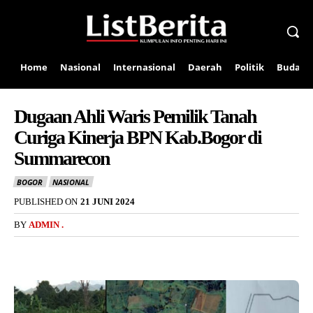
Home
Nasional
Internasional
Daerah
Politik
Budaya
Dugaan Ahli Waris Pemilik Tanah
Curiga Kinerja BPN Kab.Bogor di
Summarecon
BOGOR
NASIONAL
PUBLISHED ON
21 JUNI 2024
BY
ADMIN .