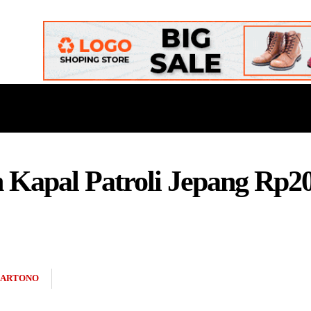
ONAL
DAERAH
POLITIK
BUDAYA
OPINI
 Kapal Patroli Jepang Rp20
HARTONO