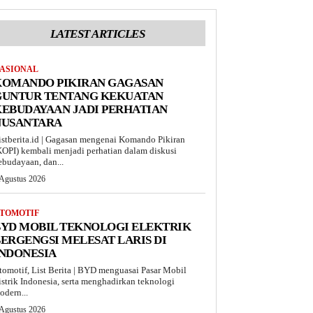
LATEST ARTICLES
ASIONAL
KOMANDO PIKIRAN GAGASAN
GUNTUR TENTANG KEKUATAN
EBUDAYAAN JADI PERHATIAN
NUSANTARA
istberita.id | Gagasan mengenai Komando Pikiran
KOPI) kembali menjadi perhatian dalam diskusi
ebudayaan, dan...
 Agustus 2026
TOMOTIF
BYD MOBIL TEKNOLOGI ELEKTRIK
ERGENGSI MELESAT LARIS DI
INDONESIA
tomotif, List Berita | BYD menguasai Pasar Mobil
istrik Indonesia, serta menghadirkan teknologi
odern...
 Agustus 2026