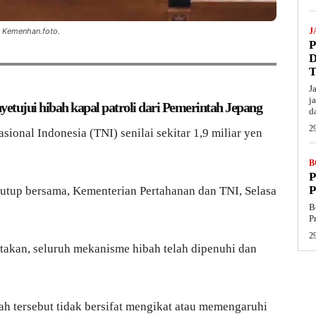
n Kemenhan.foto.
J
J
j
nyetujui hibah kapal patroli dari Pemerintah Jepang
d
29
sional Indonesia (TNI) senilai sekitar 1,9 miliar yen
B
P
rtutup bersama, Kementerian Pertahanan dan TNI, Selasa
B
P
29
takan, seluruh mekanisme hibah telah dipenuhi dan
h tersebut tidak bersifat mengikat atau memengaruhi