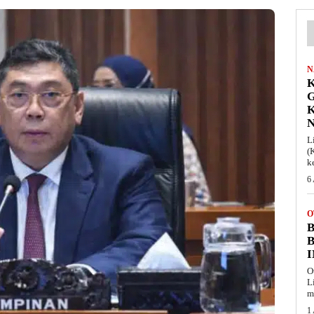
N
K
L
(
k
6
O
B
O
L
m
1