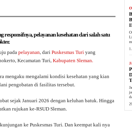
O
B
O
ng responsifnya, pelayanan kesehatan dari salah satu
L
kter.
m
1
tuju pada
pelayanan
, dari
Puskesmas Turi
yang
nokerto, Kecamatan Turi,
Kabupaten Sleman.
J
ra mengaku mengalami kondisi kesehatan yang kian
ni pengobatan di fasilitas tersebut.
J
j
d
obat sejak Januari 2026 dengan keluhan batuk. Hingga
29
patkan rujukan ke-RSUD Sleman.
 kunjungan ke Puskesmas Turi. Dan keempat kali nya