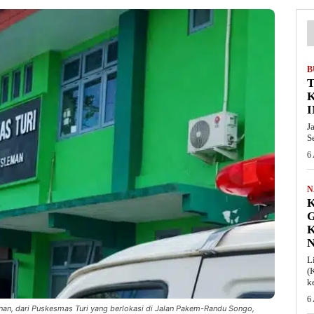
B
T
I
J
S
6
N
K
L
(
k
6
nan, dari Puskesmas Turi yang berlokasi di Jalan Pakem-Randu Songo,