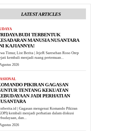
LATEST ARTICLES
UDAYA
RIDAYA BUDI TERBENTUK
KESADARAN MANUSIA NUSANTARA
NI KAJIANNYA!
awa Timur, List Berita | JejeR Saresehan Roso Orep
ejati kembali menjadi ruang pertemuan...
 Agustus 2026
ASIONAL
KOMANDO PIKIRAN GAGASAN
GUNTUR TENTANG KEKUATAN
EBUDAYAAN JADI PERHATIAN
NUSANTARA
istberita.id | Gagasan mengenai Komando Pikiran
KOPI) kembali menjadi perhatian dalam diskusi
ebudayaan, dan...
 Agustus 2026