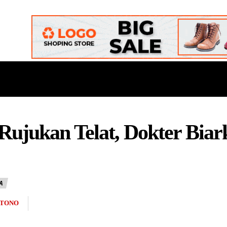
ONAL
DAERAH
POLITIK
BUDAYA
OPINI
ujukan Telat, Dokter Biark
A
RTONO