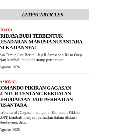
LATEST ARTICLES
UDAYA
RIDAYA BUDI TERBENTUK
KESADARAN MANUSIA NUSANTARA
NI KAJIANNYA!
awa Timur, List Berita | JejeR Saresehan Roso Orep
ejati kembali menjadi ruang pertemuan...
 Agustus 2026
ASIONAL
KOMANDO PIKIRAN GAGASAN
GUNTUR TENTANG KEKUATAN
EBUDAYAAN JADI PERHATIAN
NUSANTARA
istberita.id | Gagasan mengenai Komando Pikiran
KOPI) kembali menjadi perhatian dalam diskusi
ebudayaan, dan...
 Agustus 2026