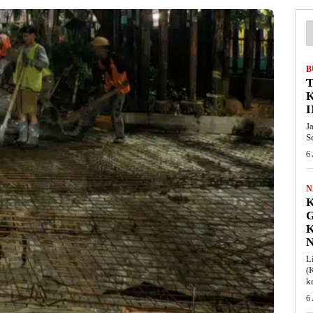
B
T
I
J
S
6
N
K
L
(
k
6