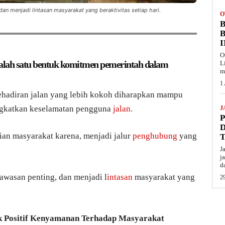
n menjadi lintasan masyarakat yang beraktivitas setiap hari.
O
B
O
i salah satu bentuk komitmen pemerintah dalam
L
m
1
hadiran jalan yang lebih kokoh diharapkan mampu
ingkatkan keselamatan pengguna
jalan.
J
ian masyarakat karena, menjadi jalur
penghubung
yang
J
j
d
awasan penting, dan menjadi l
intasan
masyarakat yang
29
Positif Kenyamanan Terhadap Masyarakat