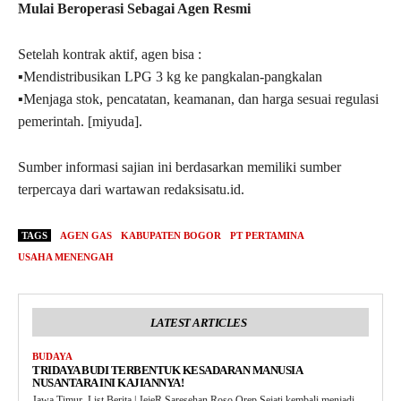
Mulai Beroperasi Sebagai Agen Resmi
Setelah kontrak aktif, agen bisa :
▪︎Mendistribusikan LPG 3 kg ke pangkalan-pangkalan
▪︎Menjaga stok, pencatatan, keamanan, dan harga sesuai regulasi
pemerintah. [miyuda].
Sumber informasi sajian ini berdasarkan memiliki sumber
terpercaya dari wartawan redaksisatu.id.
TAGS
AGEN GAS
KABUPATEN BOGOR
PT PERTAMINA
USAHA MENENGAH
LATEST ARTICLES
BUDAYA
TRIDAYA BUDI TERBENTUK KESADARAN MANUSIA
NUSANTARA INI KAJIANNYA!
Jawa Timur, List Berita | JejeR Saresehan Roso Orep Sejati kembali menjadi